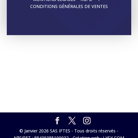
CONDITIONS GÉNÉRALES DE VENTES
© Janvier 2026 SAS IFTES - Tous droits réservés -
N°SIRET : 88439385100032 - Création web : LYSY COM